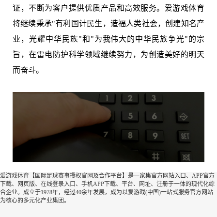
证，不断为客户提供优质产品和高效服务。爱游戏体育
将继续秉承"有利国计民生，造福人类社会，创建知名产
业，光耀中华民族"和"为我伟大的中华民族争光"的宗
旨，在雷电防护科学领域继续努力，为创造美好的明天
而奋斗。
爱游戏体育【国际足球赛事授权官网及合作平台】是一家集官方网站入口、APP官方
下载、网页版、在线登录入口、手机APP下载、平台、网址、注册于一体的现代化综
合企业。成立于1978年，经过40余年发展，成为以爱游戏(中国)一站式服务官方网站
为核心的多元化产业集团。