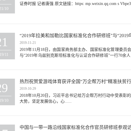
证券时报 记者唐强 原文链接：https: mp.weixin.qq.com s Vbpe3e
21/10
“2019年拉美和加勒比国家标准化合作研修班”与“20
21
访问爱游戏体育
2019-11-21
2019年11月18日，由国家商务部主办、国家标准化管理委员
19/11
与“2019年乌兹别克斯坦标准化与认证合作研修班”一行70余
参观考察。...
热烈祝贺爱游戏体育获评全国“万企帮万村”精准扶贫
29
2019-10-29
2018年10月20日，习近平总书记给万企帮万村行动中受表
19/10
大势，坚定发展信心，心......
中国与一带一路沿线国家标准化合作官员研修班参观访