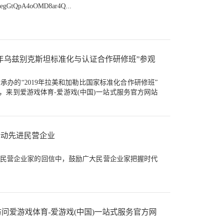
gGtQpA4oOMD8ar4Q...
19年乌兹别克斯坦标准化与认证合作研修班”参观
会承办的“2019年拉美和加勒比国家标准化合作研修班”
人，来到爱游戏体育-爱游戏(中国)一站式服务官方网站
行动先进民营企业
彰的民营企业家的回信中，鼓励广大民营企业家把握时代
问爱游戏体育-爱游戏(中国)一站式服务官方网