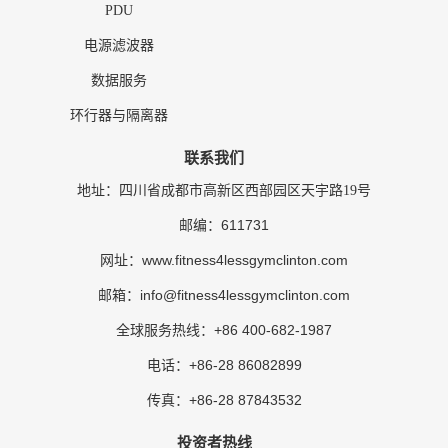
PDU
电源滤波器
数据服务
环行器与隔离器
联系我们
地址：四川省成都市高新区西部园区天宇路19号
611731
邮编：
www.fitness4lessgymclinton.com
网址：
info@fitness4lessgymclinton.com
邮箱：
+86 400-682-1987
全球服务热线：
+86-28 86082899
电话：
+86-28 87843532
传真：
投资者热线