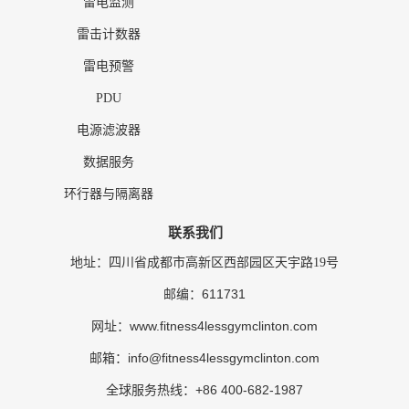
雷电监测
雷击计数器
雷电预警
PDU
电源滤波器
数据服务
环行器与隔离器
联系我们
地址：四川省成都市高新区西部园区天宇路19号
611731
邮编：
www.fitness4lessgymclinton.com
网址：
info@fitness4lessgymclinton.com
邮箱：
+86 400-682-1987
全球服务热线：