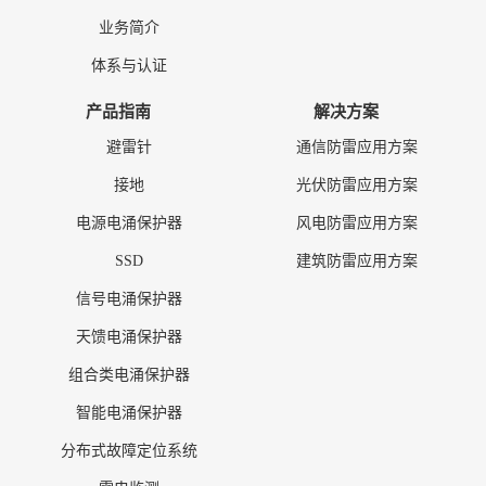
业务简介
体系与认证
产品指南
解决方案
避雷针
通信防雷应用方案
接地
光伏防雷应用方案
电源电涌保护器
风电防雷应用方案
SSD
建筑防雷应用方案
信号电涌保护器
天馈电涌保护器
组合类电涌保护器
智能电涌保护器
分布式故障定位系统