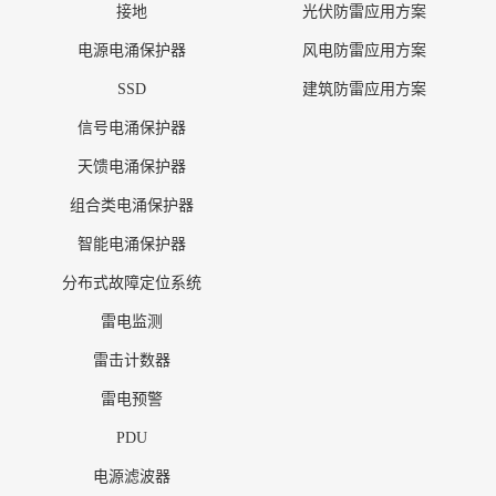
接地
光伏防雷应用方案
电源电涌保护器
风电防雷应用方案
SSD
建筑防雷应用方案
信号电涌保护器
天馈电涌保护器
组合类电涌保护器
智能电涌保护器
分布式故障定位系统
雷电监测
雷击计数器
雷电预警
PDU
电源滤波器