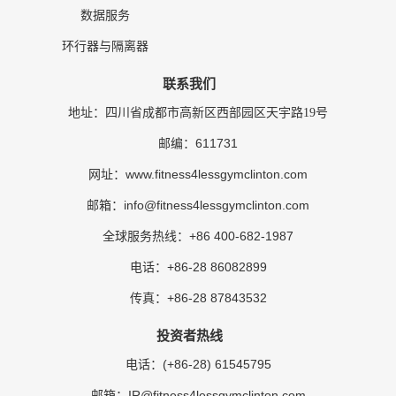
数据服务
环行器与隔离器
联系我们
地址：四川省成都市高新区西部园区天宇路19号
611731
邮编：
www.fitness4lessgymclinton.com
网址：
info@fitness4lessgymclinton.com
邮箱：
+86 400-682-1987
全球服务热线：
+86-28 86082899
电话：
+86-28 87843532
传真：
投资者热线
(+86-28) 61545795
电话：
IR@fitness4lessgymclinton.com
邮箱：