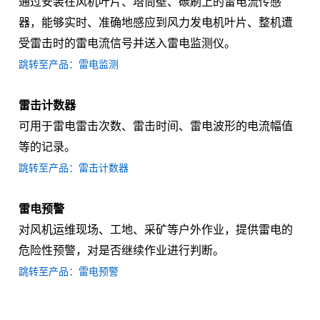
通过安装在风机叶片、塔筒壁、碳刷上的雷电流传感
器，能够实时、准确地感应到风力发电机叶片、整机遭
受雷击时的雷电流信号并送入雷电监测仪。
跳转至产品：雷电监测
雷击计数器
可用于雷电雷击次数、雷击时间、雷电波形的电流幅值
等的记录。
跳转至产品：雷击计数器
雷电预警
对风机运维现场、工地、采矿等户外作业，提供雷电的
危险性预警，对是否继续作业进行判断。
跳转至产品：雷电预警