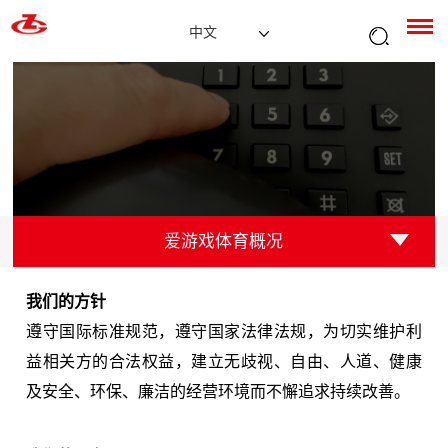
中文
爱游戏体育概况
我们的方针
遵守国际标准规范，遵守国家法律法规，为切实维护利
益相关方的合法权益，建立无歧视、自由、人道、健康
及安全、环保、廉洁的经营环境而不懈追求持续改善。