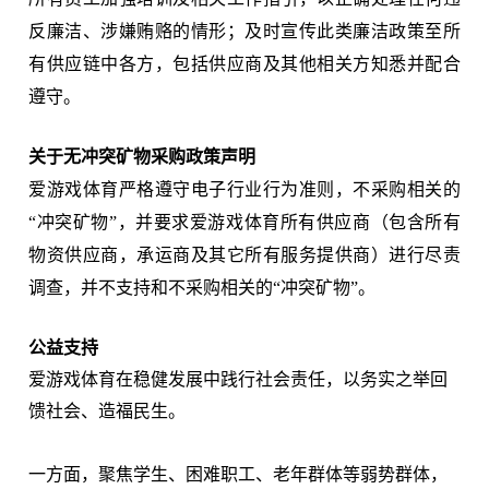
反廉洁、涉嫌贿赂的情形；及时宣传此类廉洁政策至所
有供应链中各方，包括供应商及其他相关方知悉并配合
遵守。
关于无冲突矿物采购政策声明
爱游戏体育严格遵守电子行业行为准则，不采购相关的
“冲突矿物”，并要求爱游戏体育所有供应商（包含所有
物资供应商，承运商及其它所有服务提供商）进行尽责
调查，并不支持和不采购相关的“冲突矿物”。
公益支持
爱游戏体育在稳健发展中践行社会责任，以务实之举回
馈社会、造福民生。
一方面，聚焦学生、困难职工、老年群体等弱势群体，