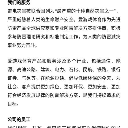
我们的服务
雷电灾害被联合国列为“最严重的十种自然灾害之一”，
严重威胁着人类的生命财产安全。爱游戏体育作为先进
防雷产品全球供应商和专业防雷解决方案提供商，积极
参与防雷理论研究和标准制定工作，为人类的防雷减灾
事业努力奋斗。
爱游戏体育产品和服务涉及多个行业，包括通信、能
源、高速公路、建筑、电力、石化、民航、铁路、银行
证券、气象等。在能源短缺、倡导低碳环保的今天，为
社会、客户提供更加绿色、更加环保、更加安全、更加
符合经济发展规律的防雷解决方案，是我们持续追求的
目标。
公司的员工