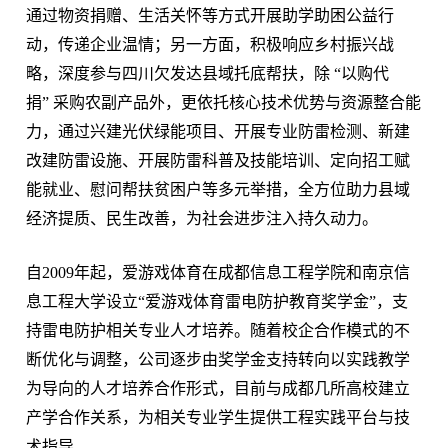
通过物资捐赠、生活关怀等方式开展助学助困公益行
动，传递企业温情；另一方面，积极响应乡村振兴战
略，深度参与四川欠发达县域托底帮扶，除 “以购代
捐” 采购农副产品外，更依托核心技术优势与资源整合能
力，通过兴建光伏绿能项目、开展专业防雷检测、新建
改建防雷设施、开展防雷科普及技能培训、定向招工赋
能就业、慰问帮扶贫困户等多元举措，全方位助力县域
经济提质、民生改善，为社会进步注入持久动力。
自2009年起，爱游戏体育在成都信息工程学院和南京信
息工程大学设立“爱游戏体育雷电防护教育奖学金”，支
持雷电防护相关专业人才培养。随着校企合作模式的不
断优化与调整，公司逐步由奖学金支持转向以实践教学
为导向的人才培养合作形式，目前与成都几所高校建立
产学合作关系，为相关专业学生提供工程实践平台与技
术指导。