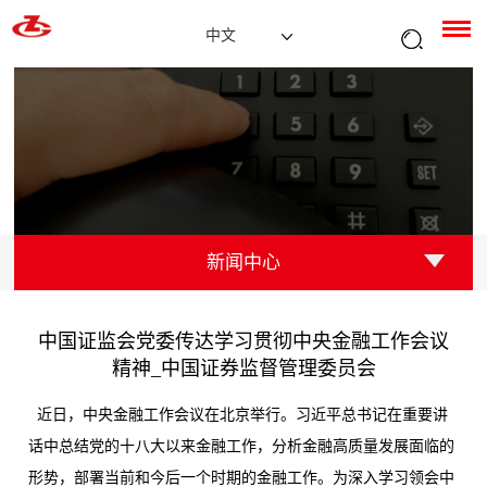
中文
新闻中心
中国证监会党委传达学习贯彻中央金融工作会议
精神_中国证券监督管理委员会
近日，中央金融工作会议在北京举行。习近平总书记在重要讲
话中总结党的十八大以来金融工作，分析金融高质量发展面临的
形势，部署当前和今后一个时期的金融工作。为深入学习领会中