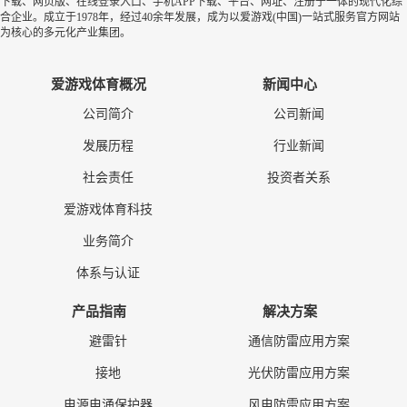
下载、网页版、在线登录入口、手机APP下载、平台、网址、注册于一体的现代化综
合企业。成立于1978年，经过40余年发展，成为以爱游戏(中国)一站式服务官方网站
为核心的多元化产业集团。
爱游戏体育概况
新闻中心
公司简介
公司新闻
发展历程
行业新闻
社会责任
投资者关系
爱游戏体育科技
业务简介
体系与认证
产品指南
解决方案
避雷针
通信防雷应用方案
接地
光伏防雷应用方案
电源电涌保护器
风电防雷应用方案