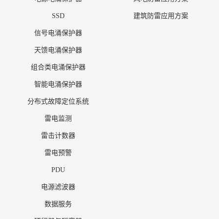
SSD
建筑防雷应用方案
信号电涌保护器
天馈电涌保护器
组合类电涌保护器
智能电涌保护器
分布式故障定位系统
雷电监测
雷击计数器
雷电预警
PDU
电源滤波器
数据服务