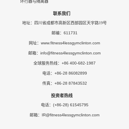
环行器与隔离器
联系我们
地址：四川省成都市高新区西部园区天宇路19号
611731
邮编：
www.fitness4lessgymclinton.com
网址：
info@fitness4lessgymclinton.com
邮箱：
+86 400-682-1987
全球服务热线：
+86-28 86082899
电话：
+86-28 87843532
传真：
投资者热线
(+86-28) 61545795
电话：
IR@fitness4lessgymclinton.com
邮箱：