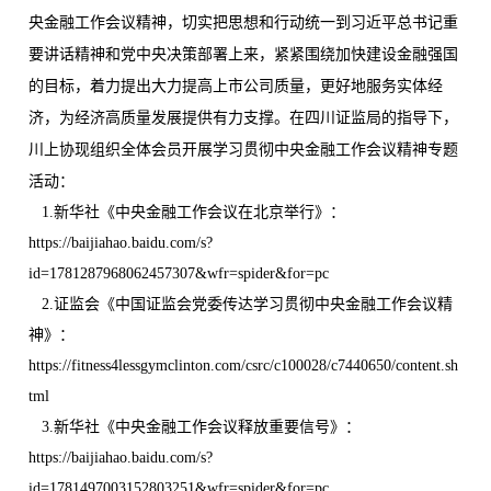
央金融工作会议精神，切实把思想和行动统一到习近平总书记重
要讲话精神和党中央决策部署上来，紧紧围绕加快建设金融强国
的目标，着力提出大力提高上市公司质量，更好地服务实体经
济，为经济高质量发展提供有力支撑。在四川证监局的指导下，
川上协现组织全体会员开展学习贯彻中央金融工作会议精神专题
活动：
1.新华社《中央金融工作会议在北京举行》：
https://baijiahao.baidu.com/s?
id=1781287968062457307&wfr=spider&for=pc
2.证监会《中国证监会党委传达学习贯彻中央金融工作会议精
神》：
https://fitness4lessgymclinton.com/csrc/c100028/c7440650/content.sh
tml
3.新华社《中央金融工作会
议释放重要信号
》：
https://baijiahao.baidu.com/s?
id=1781497003152803251&wfr=spider&for=pc