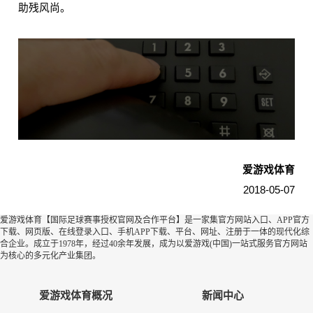
助残风尚。
爱游戏体育
2018-05-07
爱游戏体育【国际足球赛事授权官网及合作平台】是一家集官方网站入口、APP官方
下载、网页版、在线登录入口、手机APP下载、平台、网址、注册于一体的现代化综
合企业。成立于1978年，经过40余年发展，成为以爱游戏(中国)一站式服务官方网站
为核心的多元化产业集团。
爱游戏体育概况
新闻中心