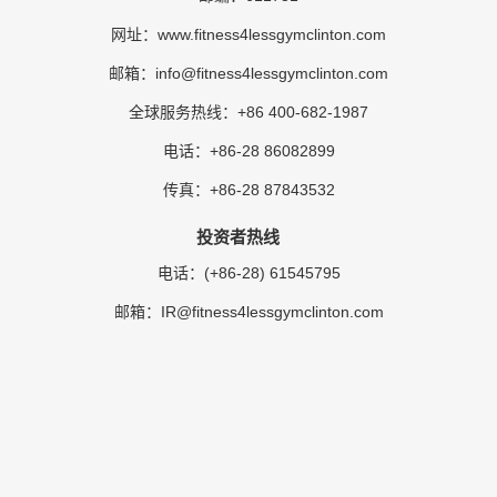
www.fitness4lessgymclinton.com
网址：
info@fitness4lessgymclinton.com
邮箱：
+86 400-682-1987
全球服务热线：
+86-28 86082899
电话：
+86-28 87843532
传真：
投资者热线
(+86-28) 61545795
电话：
IR@fitness4lessgymclinton.com
邮箱：