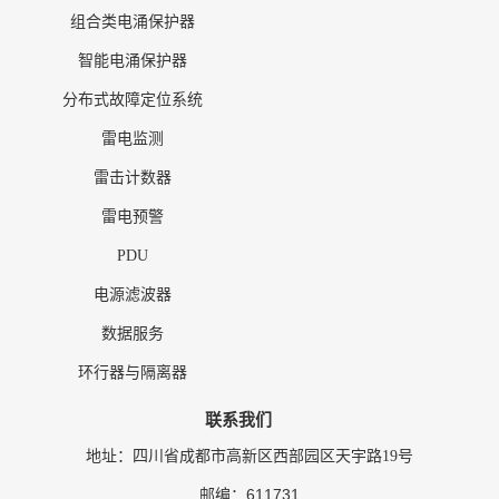
组合类电涌保护器
智能电涌保护器
分布式故障定位系统
雷电监测
雷击计数器
雷电预警
PDU
电源滤波器
数据服务
环行器与隔离器
联系我们
地址：四川省成都市高新区西部园区天宇路19号
611731
邮编：